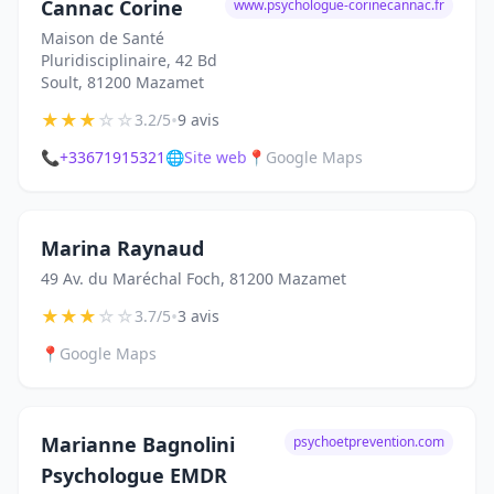
Cannac Corine
www.psychologue-corinecannac.fr
Maison de Santé
Pluridisciplinaire, 42 Bd
Soult, 81200 Mazamet
★
★
★
☆
☆
•
3.2/5
9 avis
📞
+33671915321
🌐
Site web
📍
Google Maps
Marina Raynaud
49 Av. du Maréchal Foch, 81200 Mazamet
★
★
★
☆
☆
•
3.7/5
3 avis
📍
Google Maps
Marianne Bagnolini
psychoetprevention.com
Psychologue EMDR