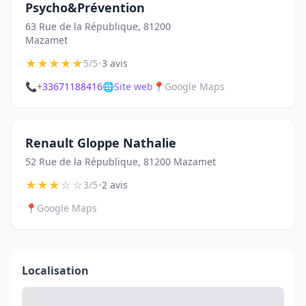
Psycho&Prévention
63 Rue de la République, 81200
Mazamet
★
★
★
★
★
•
5/5
3 avis
📞
+33671188416
🌐
Site web
📍
Google Maps
Renault Gloppe Nathalie
52 Rue de la République, 81200 Mazamet
★
★
★
☆
☆
•
3/5
2 avis
📍
Google Maps
Localisation