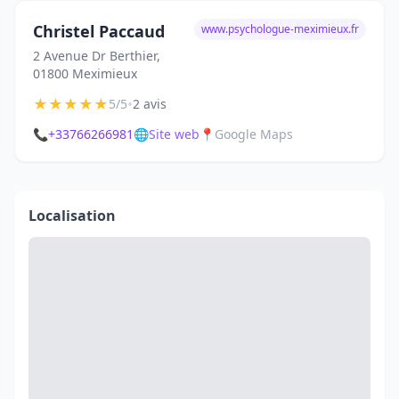
Christel Paccaud
www.psychologue-meximieux.fr
2 Avenue Dr Berthier,
01800 Meximieux
★
★
★
★
★
•
5/5
2 avis
📞
+33766266981
🌐
Site web
📍
Google Maps
Localisation