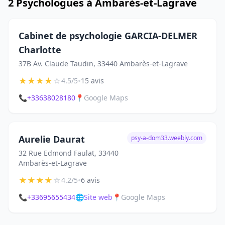
2 Psychologues à Ambarès-et-Lagrave
Cabinet de psychologie GARCIA-DELMER
Charlotte
37B Av. Claude Taudin, 33440 Ambarès-et-Lagrave
★
★
★
★
☆
•
4.5/5
15 avis
📞
+33638028180
📍
Google Maps
Aurelie Daurat
psy-a-dom33.weebly.com
32 Rue Edmond Faulat, 33440
Ambarès-et-Lagrave
★
★
★
★
☆
•
4.2/5
6 avis
📞
+33695655434
🌐
Site web
📍
Google Maps