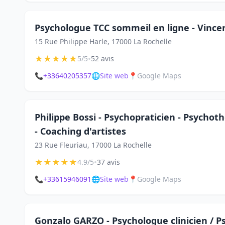
Psychologue TCC sommeil en ligne - Vince
15 Rue Philippe Harle, 17000 La Rochelle
★
★
★
★
★
•
5/5
52 avis
📞
+33640205357
🌐
Site web
📍
Google Maps
Philippe Bossi - Psychopraticien - Psychot
- Coaching d'artistes
23 Rue Fleuriau, 17000 La Rochelle
★
★
★
★
★
•
4.9/5
37 avis
📞
+33615946091
🌐
Site web
📍
Google Maps
Gonzalo GARZO - Psychologue clinicien / 