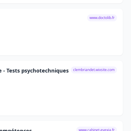
www.doctolib.fr
 - Tests psychotechniques
clembriandet.wixsite.com
 compétences
www.cabinet-evexia.fr