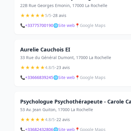
22B Rue Georges Emonin, 17000 La Rochelle
★
★
★
★
★
•
5/5
28 avis
📞
+33775700190
🌐
Site web
📍
Google Maps
Aurelie Cauchois EI
33 Rue du Général Dumont, 17000 La Rochelle
★
★
★
★
★
•
4.8/5
23 avis
📞
+33666839245
🌐
Site web
📍
Google Maps
Psychologue Psychothérapeute - Carole C
53 Av. Jean Guiton, 17000 La Rochelle
★
★
★
★
★
•
4.8/5
22 avis
📞
+33682432806
🌐
Site web
📍
Google Maps