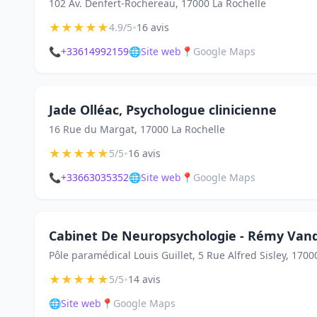
102 Av. Denfert-Rochereau, 17000 La Rochelle
★
★
★
★
★
•
4.9/5
16 avis
📞
+33614992159
🌐
Site web
📍
Google Maps
Jade Olléac, Psychologue clinicienne
16 Rue du Margat, 17000 La Rochelle
★
★
★
★
★
•
5/5
16 avis
📞
+33663035352
🌐
Site web
📍
Google Maps
Cabinet De Neuropsychologie - Rémy Van
Pôle paramédical Louis Guillet, 5 Rue Alfred Sisley, 1700
★
★
★
★
★
•
5/5
14 avis
🌐
Site web
📍
Google Maps