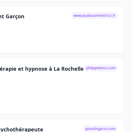
nt Garçon
www.psydusommeil-tcc.fr
hérapie et hypnose à La Rochelle
philippebossi.com
Psychothérapeute
gonzalogarzo.com