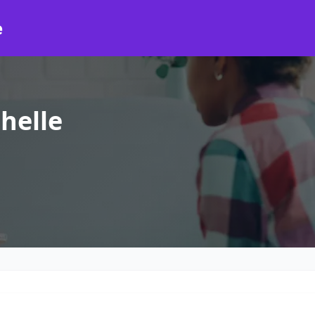
e
helle