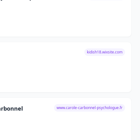
kidish18.wixsite.com
arbonnel
www.carole-carbonnel-psychologue.fr