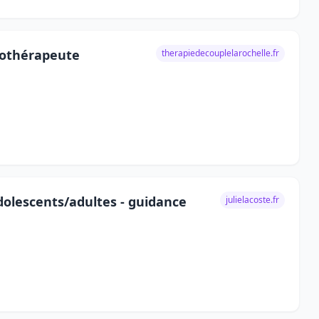
xothérapeute
therapiedecouplelarochelle.fr
dolescents/adultes - guidance
julielacoste.fr