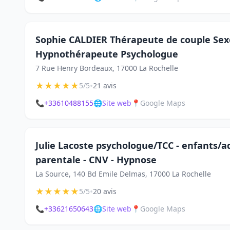
Sophie CALDIER Thérapeute de couple Se
Hypnothérapeute Psychologue
7 Rue Henry Bordeaux, 17000 La Rochelle
★
★
★
★
★
•
5/5
21 avis
📞
+33610488155
🌐
Site web
📍
Google Maps
Julie Lacoste psychologue/TCC - enfants/a
parentale - CNV - Hypnose
La Source, 140 Bd Emile Delmas, 17000 La Rochelle
★
★
★
★
★
•
5/5
20 avis
📞
+33621650643
🌐
Site web
📍
Google Maps