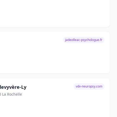
jadeolleac-psychologue.fr
devyvère-Ly
vdv-neuropsy.com
0 La Rochelle