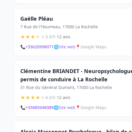
Gaëlle Pléau
7 Rue de l'Houmeau, 17000 La Rochelle
★
★
★
☆
☆
•
3.3/5
12 avis
📞
+33620998071
🌐
Site web
📍
Google Maps
Clémentine BRIANDET - Neuropsychologue
permis de conduire à La Rochelle
31 Rue du Général Dumont, 17000 La Rochelle
★
★
★
★
☆
•
4.3/5
12 avis
📞
+33685646089
🌐
Site web
📍
Google Maps
Alexia Massonnet Psychologue - bilan de