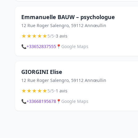
Emmanuelle BAUW – psychologue
12 Rue Roger Salengro, 59112 Annœullin
★
★
★
★
★
•
5/5
3 avis
📞
+33652837555
📍
Google Maps
GIORGINI Elise
12 Rue Roger Salengro, 59112 Annœullin
★
★
★
★
★
•
5/5
1 avis
📞
+33668195678
📍
Google Maps