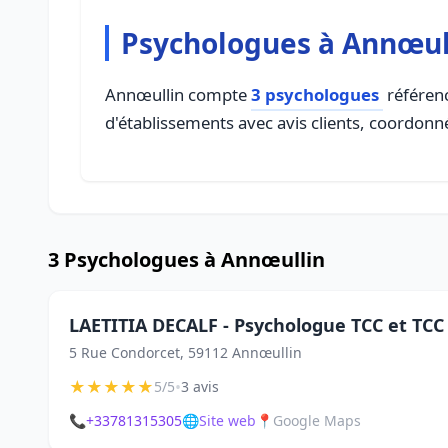
Psychologues à Annœul
Annœullin compte
3 psychologues
référenc
d'établissements avec avis clients, coordonné
3 Psychologues à Annœullin
LAETITIA DECALF - Psychologue TCC et TC
5 Rue Condorcet, 59112 Annœullin
★
★
★
★
★
•
5/5
3 avis
📞
+33781315305
🌐
Site web
📍
Google Maps