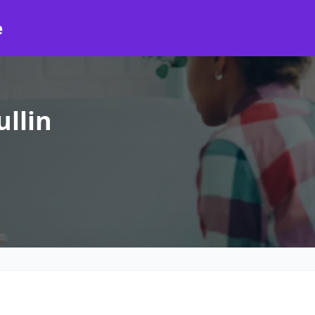
e
llin