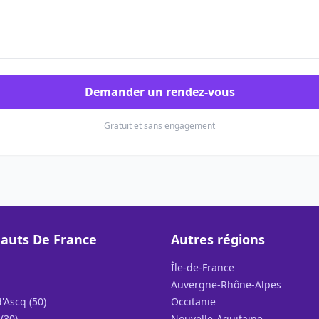
Demander un rendez-vous
Gratuit et sans engagement
auts De France
Autres régions
Île-de-France
Auvergne-Rhône-Alpes
'Ascq (50)
Occitanie
(30)
Nouvelle-Aquitaine