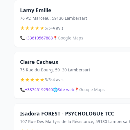
Lamy Emilie
76 Av. Marceau, 59130 Lambersart
★
★
★
★
★
•
5/5
4 avis
📞
+33619567888
📍
Google Maps
Claire Cacheux
75 Rue du Bourg, 59130 Lambersart
★
★
★
★
★
•
5/5
4 avis
📞
+33745192940
🌐
Site web
📍
Google Maps
Isadora FOREST - PSYCHOLOGUE TCC
107 Rue Des Martyrs de la Résistance, 59130 Lambersar