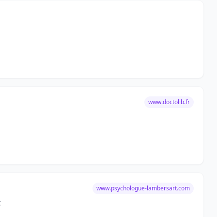
www.doctolib.fr
www.psychologue-lambersart.com
t