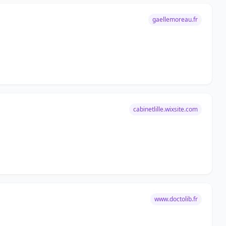
gaellemoreau.fr
cabinetlille.wixsite.com
www.doctolib.fr