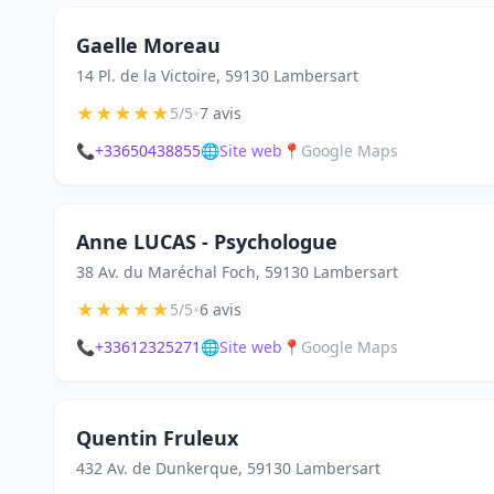
Gaelle Moreau
14 Pl. de la Victoire, 59130 Lambersart
★
★
★
★
★
•
5/5
7 avis
📞
+33650438855
🌐
Site web
📍
Google Maps
Anne LUCAS - Psychologue
38 Av. du Maréchal Foch, 59130 Lambersart
★
★
★
★
★
•
5/5
6 avis
📞
+33612325271
🌐
Site web
📍
Google Maps
Quentin Fruleux
432 Av. de Dunkerque, 59130 Lambersart