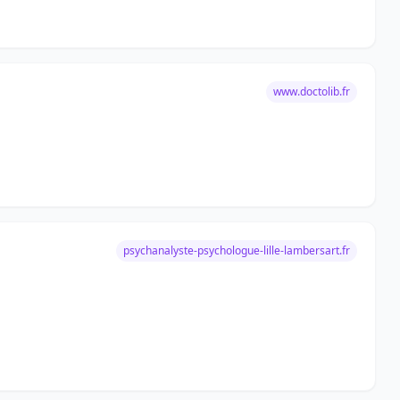
www.doctolib.fr
psychanalyste-psychologue-lille-lambersart.fr