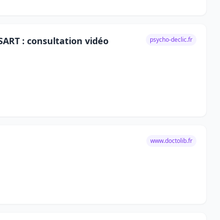
RT : consultation vidéo
psycho-declic.fr
www.doctolib.fr