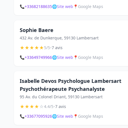
📞
+33682188635
🌐
Site web
📍
Google Maps
Sophie Baere
432 Av. de Dunkerque, 59130 Lambersart
★
★
★
★
★
•
5/5
7 avis
📞
+33649749966
🌐
Site web
📍
Google Maps
Isabelle Devos Psychologue Lambersart
Psychothérapeute Psychanalyste
95 Av. du Colonel Driant, 59130 Lambersart
★
★
★
★
☆
•
4.4/5
7 avis
📞
+33677095926
🌐
Site web
📍
Google Maps