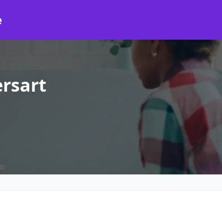
e
rsart