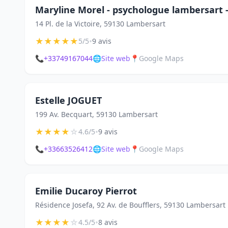
Maryline Morel - psychologue lambersart -
14 Pl. de la Victoire, 59130 Lambersart
★
★
★
★
★
•
5/5
9 avis
📞
+33749167044
🌐
Site web
📍
Google Maps
Estelle JOGUET
199 Av. Becquart, 59130 Lambersart
★
★
★
★
☆
•
4.6/5
9 avis
📞
+33663526412
🌐
Site web
📍
Google Maps
Emilie Ducaroy Pierrot
Résidence Josefa, 92 Av. de Boufflers, 59130 Lambersart
★
★
★
★
☆
•
4.5/5
8 avis