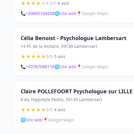
★
★
★
★
☆
•
4.3/5
6 avis
📞
+33665104558
🌐
Site web
📍
Google Maps
Célia Benoist - Psychologue Lambersart
14 Pl. de la Victoire, 59130 Lambersart
★
★
★
★
★
•
5/5
5 avis
📞
+33767088116
🌐
Site web
📍
Google Maps
Claire POLLEFOORT Psychologue sur LILL
8 Av. Hippolyte Peslin, 59130 Lambersart
★
★
★
★
★
•
5/5
4 avis
🌐
Site web
📍
Google Maps