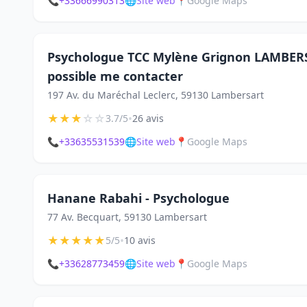
📞
+33666990313
🌐
Site web
📍
Google Maps
Psychologue TCC Mylène Grignon LAMBERSA
possible me contacter
197 Av. du Maréchal Leclerc, 59130 Lambersart
★
★
★
☆
☆
•
3.7/5
26 avis
📞
+33635531539
🌐
Site web
📍
Google Maps
Hanane Rabahi - Psychologue
77 Av. Becquart, 59130 Lambersart
★
★
★
★
★
•
5/5
10 avis
📞
+33628773459
🌐
Site web
📍
Google Maps