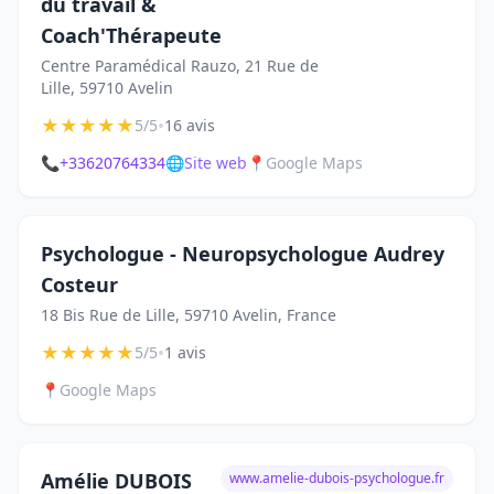
du travail &
Coach'Thérapeute
Centre Paramédical Rauzo, 21 Rue de
Lille, 59710 Avelin
★
★
★
★
★
•
5/5
16 avis
📞
+33620764334
🌐
Site web
📍
Google Maps
Psychologue - Neuropsychologue Audrey
Costeur
18 Bis Rue de Lille, 59710 Avelin, France
★
★
★
★
★
•
5/5
1 avis
📍
Google Maps
Amélie DUBOIS
www.amelie-dubois-psychologue.fr