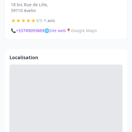
18 bis Rue de Lille,
59710 Avelin
★
★
★
★
★
•
5/5
1 avis
📞
+33749093869
🌐
Site web
📍
Google Maps
Localisation