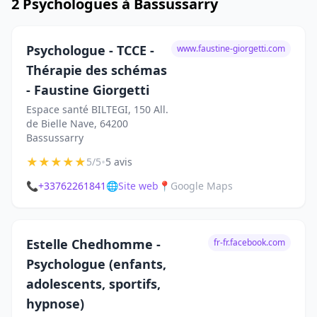
2 Psychologues à Bassussarry
Psychologue - TCCE -
www.faustine-giorgetti.com
Thérapie des schémas
- Faustine Giorgetti
Espace santé BILTEGI, 150 All.
de Bielle Nave, 64200
Bassussarry
★
★
★
★
★
•
5/5
5 avis
📞
+33762261841
🌐
Site web
📍
Google Maps
Estelle Chedhomme -
fr-fr.facebook.com
Psychologue (enfants,
adolescents, sportifs,
hypnose)