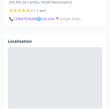
265 Rte de Cambo, 64200 Bassussarry
★
★
★
★
★
•
5/5
1 avis
📞
+33647576268
🌐
Site web
📍
Google Maps
Localisation