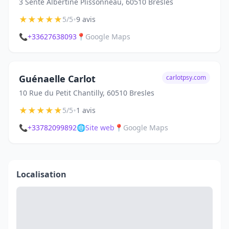
3 Sente Albertine Plissonneau, 60510 Bresles
★
★
★
★
★
•
5/5
9 avis
📞
+33627638093
📍
Google Maps
Guénaelle Carlot
carlotpsy.com
10 Rue du Petit Chantilly, 60510 Bresles
★
★
★
★
★
•
5/5
1 avis
📞
+33782099892
🌐
Site web
📍
Google Maps
Localisation