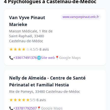
4 Psychologues à Castelnau-de-Médoc
Van Vyve Pinaut
www.vanvyvepinaut.onlc.fr
Marieke
Maison Médicale, 1 Rte de
Saint-Raphaël, 33480
Castelnau-de-Médoc
★
★
★
★
☆
•
4.5/5
8 avis
📞
+33617491376
🌐
Site web
📍
Google Maps
Nelly de Almeida - Centre de Santé
Périnatal et Familial Hestia
Rte de Pomeys, 33480 Castelnau-de-Médoc
★
★
★
★
★
•
5/5
6 avis
📞
+33781792507
📍
Google Maps