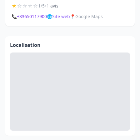
★
☆
☆
☆
☆
•
1/5
1 avis
📞
+33650117900
🌐
Site web
📍
Google Maps
Localisation