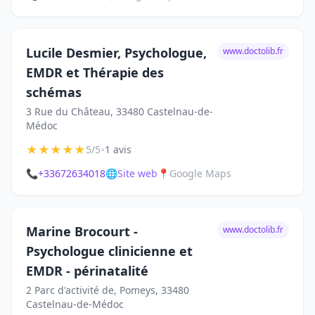
Lucile Desmier, Psychologue,
www.doctolib.fr
EMDR et Thérapie des
schémas
3 Rue du Château, 33480 Castelnau-de-
Médoc
★
★
★
★
★
•
5/5
1 avis
📞
+33672634018
🌐
Site web
📍
Google Maps
Marine Brocourt -
www.doctolib.fr
Psychologue clinicienne et
EMDR - périnatalité
2 Parc d'activité de, Pomeys, 33480
Castelnau-de-Médoc