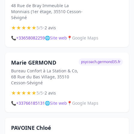
48 Rue de Bray Immeuble La
Monniais (1er étage, 35510 Cesson-
Sévigné
★
★
★
★
★
•
5/5
2 avis
📞
+33658082259
🌐
Site web
📍
Google Maps
Marie GERMOND
psycoach.germond35.fr
Bureau Confort à La Station & Co,
6B Rue du Bas Village, 35510
Cesson-Sévigné
★
★
★
★
★
•
5/5
2 avis
📞
+33766185131
🌐
Site web
📍
Google Maps
PAVOINE Chloé