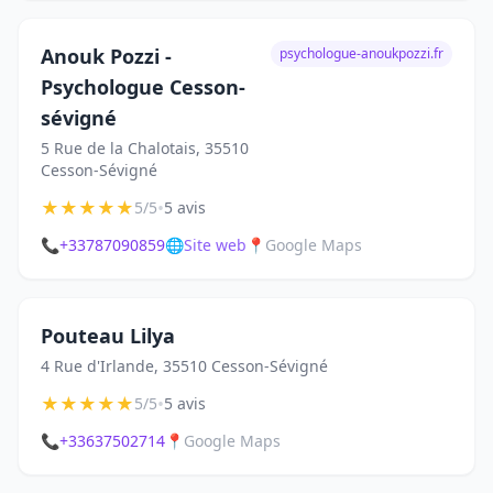
Anouk Pozzi -
psychologue-anoukpozzi.fr
Psychologue Cesson-
sévigné
5 Rue de la Chalotais, 35510
Cesson-Sévigné
★
★
★
★
★
•
5/5
5 avis
📞
+33787090859
🌐
Site web
📍
Google Maps
Pouteau Lilya
4 Rue d'Irlande, 35510 Cesson-Sévigné
★
★
★
★
★
•
5/5
5 avis
📞
+33637502714
📍
Google Maps