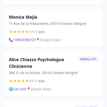
Monica Mejía
11 Rue de la Frébardière, 35510 Cesson-Sévigné
★
★
★
★
★
•
5/5
1 avis
📞
+33637385127
📍
Google Maps
Alice Chiazzo Psychologue
weppsy.com
Clinicienne
38A Cr de la Vilaine, 35510 Cesson-Sévigné
★
★
★
★
★
•
5/5
1 avis
🌐
Site web
📍
Google Maps