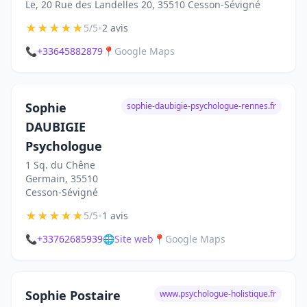
Le, 20 Rue des Landelles 20, 35510 Cesson-Sévigné
★
★
★
★
★
•
5/5
2 avis
📞
+33645882879
📍
Google Maps
Sophie
sophie-daubigie-psychologue-rennes.fr
DAUBIGIE
Psychologue
1 Sq. du Chêne
Germain, 35510
Cesson-Sévigné
★
★
★
★
★
•
5/5
1 avis
📞
+33762685939
🌐
Site web
📍
Google Maps
Sophie Postaire
www.psychologue-holistique.fr