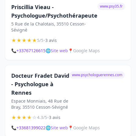
Priscillia Vieau -
www.psy35.fr
Psychologue/Psychothérapeute
5 Rue de la Chalotais, 35510 Cesson-
Sévigné
★
★
★
★
★
•
5/5
3 avis
📞
+33767126615
🌐
Site web
📍
Google Maps
Docteur Fradet David
www.psychologuerennes.com
- Psychologue à
Rennes
Espace Monniais, 48 Rue de
Bray, 35510 Cesson-Sévigné
★
★
★
★
☆
•
4.3/5
3 avis
📞
+33681399022
🌐
Site web
📍
Google Maps