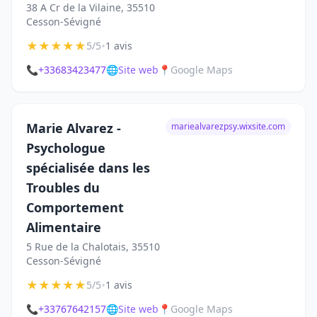
38 A Cr de la Vilaine, 35510
Cesson-Sévigné
★
★
★
★
★
•
5/5
1 avis
📞
+33683423477
🌐
Site web
📍
Google Maps
Marie Alvarez -
mariealvarezpsy.wixsite.com
Psychologue
spécialisée dans les
Troubles du
Comportement
Alimentaire
5 Rue de la Chalotais, 35510
Cesson-Sévigné
★
★
★
★
★
•
5/5
1 avis
📞
+33767642157
🌐
Site web
📍
Google Maps