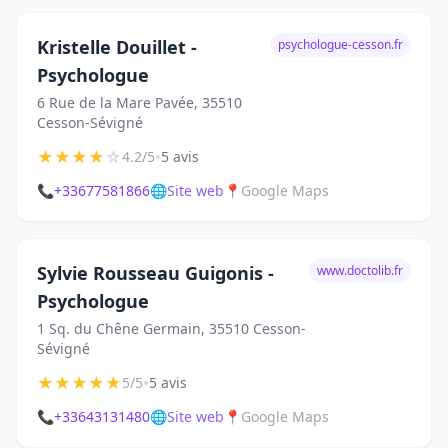
Kristelle Douillet -
psychologue-cesson.fr
Psychologue
6 Rue de la Mare Pavée, 35510
Cesson-Sévigné
★
★
★
★
☆
•
4.2/5
5 avis
📞
+33677581866
🌐
Site web
📍
Google Maps
Sylvie Rousseau Guigonis -
www.doctolib.fr
Psychologue
1 Sq. du Chêne Germain, 35510 Cesson-
Sévigné
★
★
★
★
★
•
5/5
5 avis
📞
+33643131480
🌐
Site web
📍
Google Maps