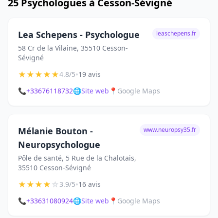
25 Psychologues à Cesson-Sévigné
Lea Schepens - Psychologue
leaschepens.fr
58 Cr de la Vilaine, 35510 Cesson-
Sévigné
★
★
★
★
★
•
4.8/5
19 avis
📞
+33676118732
🌐
Site web
📍
Google Maps
Mélanie Bouton -
www.neuropsy35.fr
Neuropsychologue
Pôle de santé, 5 Rue de la Chalotais,
35510 Cesson-Sévigné
★
★
★
★
☆
•
3.9/5
16 avis
📞
+33631080924
🌐
Site web
📍
Google Maps