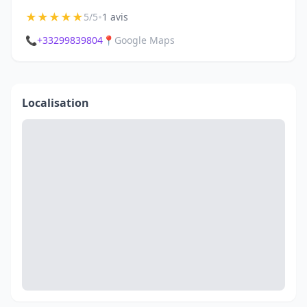
★
★
★
★
★
•
5/5
1 avis
📞
+33299839804
📍
Google Maps
Localisation