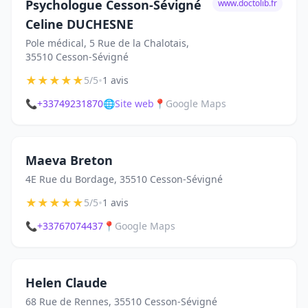
Psychologue Cesson-Sévigné
www.doctolib.fr
Celine DUCHESNE
Pole médical, 5 Rue de la Chalotais,
35510 Cesson-Sévigné
★
★
★
★
★
•
5/5
1 avis
📞
+33749231870
🌐
Site web
📍
Google Maps
Maeva Breton
4E Rue du Bordage, 35510 Cesson-Sévigné
★
★
★
★
★
•
5/5
1 avis
📞
+33767074437
📍
Google Maps
Helen Claude
68 Rue de Rennes, 35510 Cesson-Sévigné