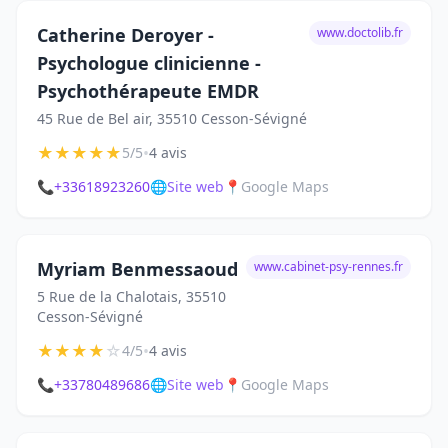
Catherine Deroyer -
www.doctolib.fr
Psychologue clinicienne -
Psychothérapeute EMDR
45 Rue de Bel air, 35510 Cesson-Sévigné
★
★
★
★
★
•
5/5
4 avis
📞
+33618923260
🌐
Site web
📍
Google Maps
Myriam Benmessaoud
www.cabinet-psy-rennes.fr
5 Rue de la Chalotais, 35510
Cesson-Sévigné
★
★
★
★
☆
•
4/5
4 avis
📞
+33780489686
🌐
Site web
📍
Google Maps