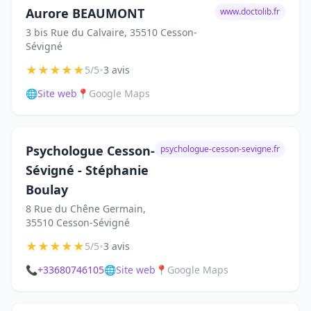
Aurore BEAUMONT
www.doctolib.fr
3 bis Rue du Calvaire, 35510 Cesson-
Sévigné
★
★
★
★
★
•
5/5
3 avis
🌐
Site web
📍
Google Maps
Psychologue Cesson-
psychologue-cesson-sevigne.fr
Sévigné - Stéphanie
Boulay
8 Rue du Chêne Germain,
35510 Cesson-Sévigné
★
★
★
★
★
•
5/5
3 avis
📞
+33680746105
🌐
Site web
📍
Google Maps