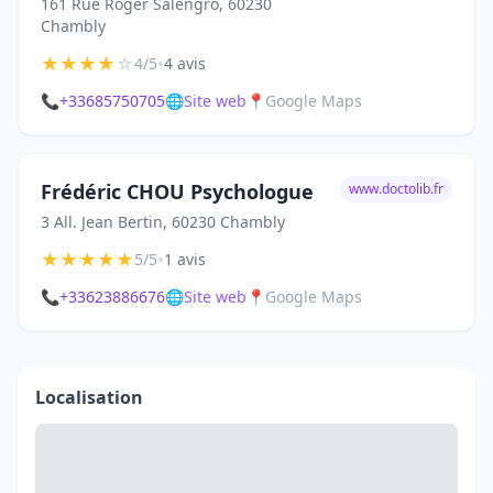
161 Rue Roger Salengro, 60230
Chambly
★
★
★
★
☆
•
4/5
4 avis
📞
+33685750705
🌐
Site web
📍
Google Maps
Frédéric CHOU Psychologue
www.doctolib.fr
3 All. Jean Bertin, 60230 Chambly
★
★
★
★
★
•
5/5
1 avis
📞
+33623886676
🌐
Site web
📍
Google Maps
Localisation