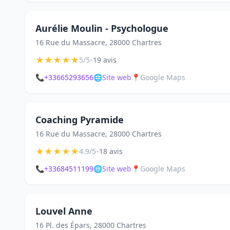
Aurélie Moulin - Psychologue
16 Rue du Massacre, 28000 Chartres
★
★
★
★
★
•
5/5
19 avis
📞
+33665293656
🌐
Site web
📍
Google Maps
Coaching Pyramide
16 Rue du Massacre, 28000 Chartres
★
★
★
★
★
•
4.9/5
18 avis
📞
+33684511199
🌐
Site web
📍
Google Maps
Louvel Anne
16 Pl. des Épars, 28000 Chartres