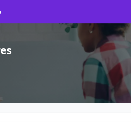
e
res