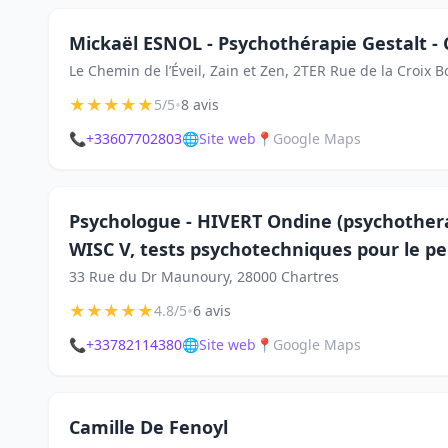
Mickaël ESNOL - Psychothérapie Gestalt - 
Le Chemin de l’Éveil, Zain et Zen, 2TER Rue de la Croix 
★
★
★
★
★
•
5/5
8 avis
📞
+33607702803
🌐
Site web
📍
Google Maps
Psychologue - HIVERT Ondine (psychotherap
WISC V, tests psychotechniques pour le pe
33 Rue du Dr Maunoury, 28000 Chartres
★
★
★
★
★
•
4.8/5
6 avis
📞
+33782114380
🌐
Site web
📍
Google Maps
Camille De Fenoyl