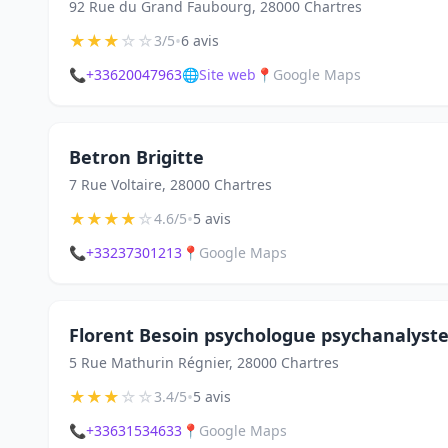
92 Rue du Grand Faubourg, 28000 Chartres
★
★
★
☆
☆
•
3/5
6 avis
📞
+33620047963
🌐
Site web
📍
Google Maps
Betron Brigitte
7 Rue Voltaire, 28000 Chartres
★
★
★
★
☆
•
4.6/5
5 avis
📞
+33237301213
📍
Google Maps
Florent Besoin psychologue psychanalyst
5 Rue Mathurin Régnier, 28000 Chartres
★
★
★
☆
☆
•
3.4/5
5 avis
📞
+33631534633
📍
Google Maps