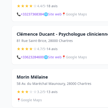
★
★
★
★
☆
•
4.4/5
18 avis
📞
+33237368384
🌐
Site web
📍
Google Maps
Clémence Ducant - Psychologue clinicienn
81 Rue Saint-Brice, 28000 Chartres
★
★
★
★
☆
•
4.7/5
14 avis
📞
+33623284600
🌐
Site web
📍
Google Maps
Morin Mélaine
58 Av. du Maréchal Maunoury, 28000 Chartres
★
★
★
☆
☆
•
3.2/5
13 avis
📍
Google Maps