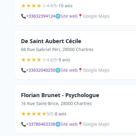
★
★
★
★
☆
•
4.6/5
10 avis
📞
+33632394124
🌐
Site web
📍
Google Maps
De Saint Aubert Cécile
68 Rue Gabriel Péri, 28000 Chartres
★
★
★
★
☆
•
4.6/5
9 avis
📞
+33632040250
🌐
Site web
📍
Google Maps
Florian Brunet - Psychologue
16 Rue Saint-Brice, 28000 Chartres
★
★
★
★
★
•
5/5
8 avis
📞
+33786463338
🌐
Site web
📍
Google Maps