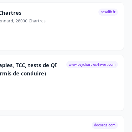
Chartres
resalib.fr
Bonnard, 28000 Chartres
ies, TCC, tests de QI
www.psychartres-hivert.com
rmis de conduire)
docorga.com