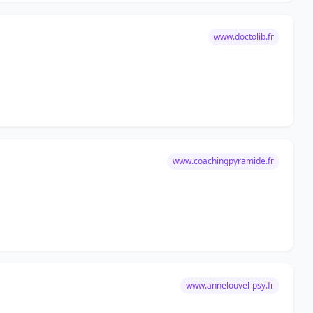
www.doctolib.fr
www.coachingpyramide.fr
www.annelouvel-psy.fr