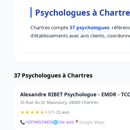
Psychologues à Chartr
Chartres compte
37 psychologues
référenc
d'établissements avec avis clients, coordonné
37 Psychologues à Chartres
Alexandre RIBET Psychologue - EMDR - TC
33 Rue du Dr Maunoury, 28000 Chartres
★
★
★
★
★
•
4.9/5
23 avis
📞
+33749574955
🌐
Site web
📍
Google Maps