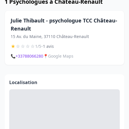
1 Psychologues à Château-Renault
Julie Thibault - psychologue TCC Château-
Renault
15 Av. du Maine, 37110 Château-Renault
★
☆
☆
☆
☆
•
1/5
1 avis
📞
+33788066280
📍
Google Maps
Localisation