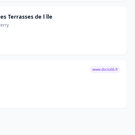
es Terrasses de l île
ierry
www.doctolib.fr