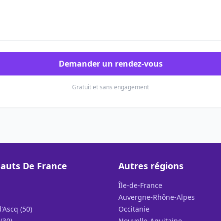
Demander un rendez-vous
Gratuit et sans engagement
auts De France
Autres régions
Île-de-France
Auvergne-Rhône-Alpes
'Ascq (50)
Occitanie
(30)
Nouvelle-Aquitaine