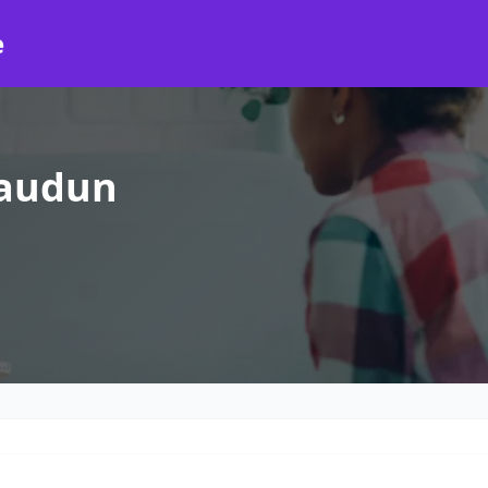
e
eaudun