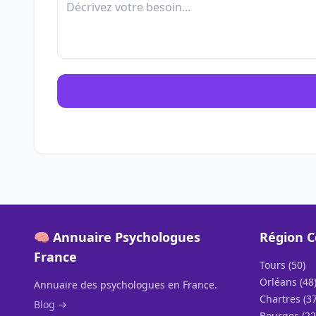
🧠 Annuaire Psychologues
Région C
France
Tours (50)
Orléans (48
Annuaire des psychologues en France.
Chartres (37
Blog →
Bourges (22