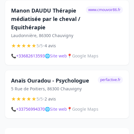
Manon DAUDU Thérapie
www.cmouvoir86.fr
médiatisée par le cheval /
Equithérapie
Laudonnière, 86300 Chauvigny
★
★
★
★
★
•
5/5
4 avis
📞
+33682613593
🌐
Site web
📍
Google Maps
Anaïs Ouradou - Psychologue
perfactive.fr
5 Rue de Poitiers, 86300 Chauvigny
★
★
★
★
★
•
5/5
2 avis
📞
+33756994370
🌐
Site web
📍
Google Maps