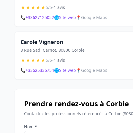
★
★
★
★
★
•
5/5
1 avis
📞
+33627125052
🌐
Site web
📍
Google Maps
Carole Vigneron
8 Rue Sadi Carnot, 80800 Corbie
★
★
★
★
★
•
5/5
1 avis
📞
+33625336754
🌐
Site web
📍
Google Maps
Prendre rendez-vous à Corbie
Contactez les professionnels référencés à Corbie (808
Nom *