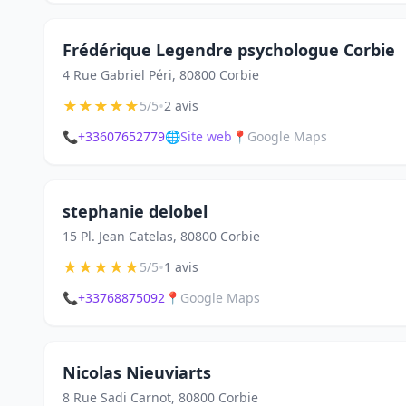
Frédérique Legendre psychologue Corbie
4 Rue Gabriel Péri, 80800 Corbie
★
★
★
★
★
•
5/5
2 avis
📞
+33607652779
🌐
Site web
📍
Google Maps
stephanie delobel
15 Pl. Jean Catelas, 80800 Corbie
★
★
★
★
★
•
5/5
1 avis
📞
+33768875092
📍
Google Maps
Nicolas Nieuviarts
8 Rue Sadi Carnot, 80800 Corbie