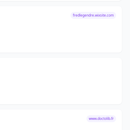
fredlegendre.wixsite.com
www.doctolib.fr