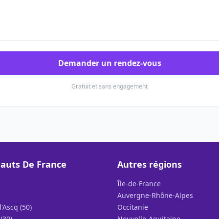
Demander un rendez-vous
Gratuit et sans engagement
auts De France
Autres régions
Île-de-France
Auvergne-Rhône-Alpes
'Ascq (50)
Occitanie
(30)
Nouvelle-Aquitaine