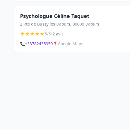
Psychologue Céline Taquet
2 Rte de Bussy les Daours, 80800 Daours
★
★
★
★
★
•
5/5
2 avis
📞
+33782435959
📍
Google Maps