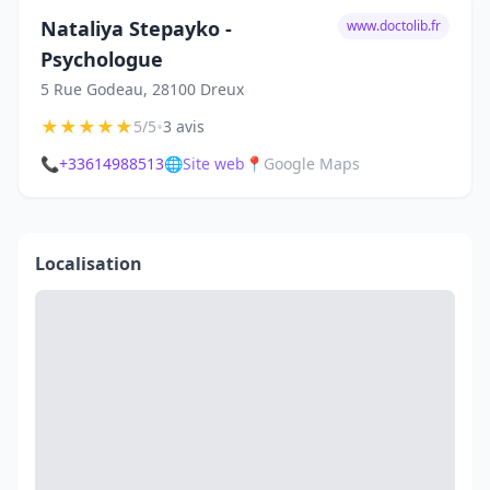
Nataliya Stepayko -
www.doctolib.fr
Psychologue
5 Rue Godeau, 28100 Dreux
★
★
★
★
★
•
5/5
3 avis
📞
+33614988513
🌐
Site web
📍
Google Maps
Localisation