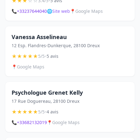
★
★
★
☆
☆
•
3.4/5
5 avis
📞
+33237644040
🌐
Site web
📍
Google Maps
Vanessa Asselineau
12 Esp. Flandres-Dunkerque, 28100 Dreux
★
★
★
★
★
•
5/5
5 avis
📍
Google Maps
Psychologue Grenet Kelly
17 Rue Doguereau, 28100 Dreux
★
★
★
★
★
•
5/5
4 avis
📞
+33682132019
📍
Google Maps