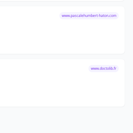
www.pascalehumbert-haton.com
www.doctolib.fr