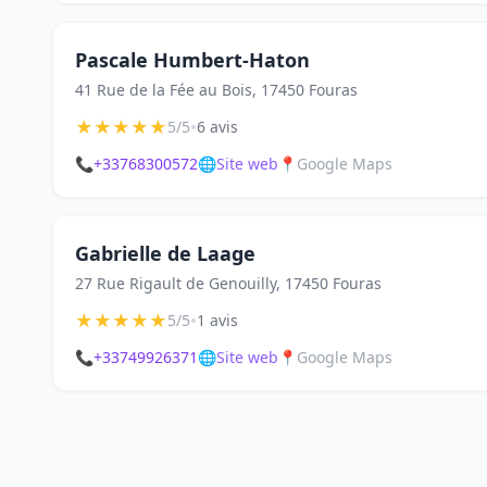
Pascale Humbert-Haton
41 Rue de la Fée au Bois, 17450 Fouras
★
★
★
★
★
•
5/5
6 avis
📞
+33768300572
🌐
Site web
📍
Google Maps
Gabrielle de Laage
27 Rue Rigault de Genouilly, 17450 Fouras
★
★
★
★
★
•
5/5
1 avis
📞
+33749926371
🌐
Site web
📍
Google Maps