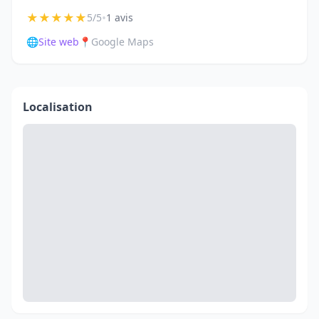
★
★
★
★
★
•
5/5
1 avis
🌐
Site web
📍
Google Maps
Localisation