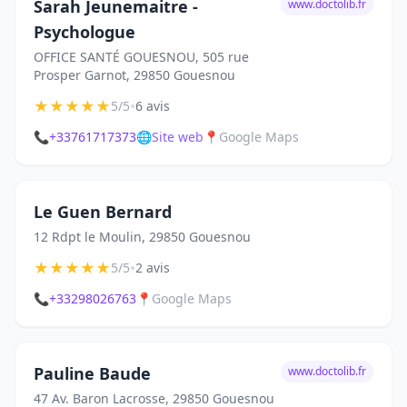
Sarah Jeunemaitre -
www.doctolib.fr
Psychologue
OFFICE SANTÉ GOUESNOU, 505 rue
Prosper Garnot, 29850 Gouesnou
★
★
★
★
★
•
5/5
6 avis
📞
+33761717373
🌐
Site web
📍
Google Maps
Le Guen Bernard
12 Rdpt le Moulin, 29850 Gouesnou
★
★
★
★
★
•
5/5
2 avis
📞
+33298026763
📍
Google Maps
Pauline Baude
www.doctolib.fr
47 Av. Baron Lacrosse, 29850 Gouesnou