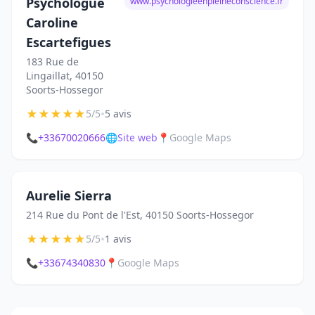
Psychologue
www.psychologieenpleineconscience.fr
Caroline
Escartefigues
183 Rue de
Lingaillat, 40150
Soorts-Hossegor
★
★
★
★
★
•
5/5
5 avis
📞
+33670020666
🌐
Site web
📍
Google Maps
Aurelie Sierra
214 Rue du Pont de l'Est, 40150 Soorts-Hossegor
★
★
★
★
★
•
5/5
1 avis
📞
+33674340830
📍
Google Maps