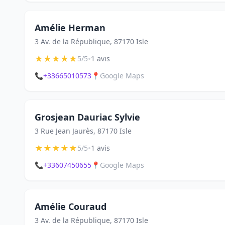
Amélie Herman
3 Av. de la République, 87170 Isle
★
★
★
★
★
•
5/5
1 avis
📞
+33665010573
📍
Google Maps
Grosjean Dauriac Sylvie
3 Rue Jean Jaurès, 87170 Isle
★
★
★
★
★
•
5/5
1 avis
📞
+33607450655
📍
Google Maps
Amélie Couraud
3 Av. de la République, 87170 Isle