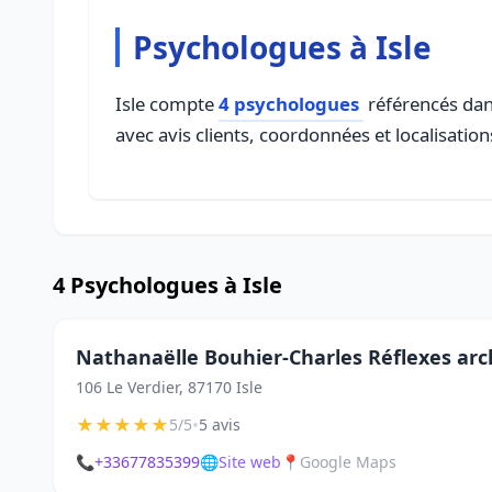
Psychologues à Isle
Isle compte
4 psychologues
référencés dans
avec avis clients, coordonnées et localisation
4 Psychologues à Isle
Nathanaëlle Bouhier-Charles Réflexes ar
106 Le Verdier, 87170 Isle
★
★
★
★
★
•
5/5
5 avis
📞
+33677835399
🌐
Site web
📍
Google Maps