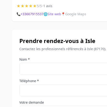
★
★
★
★
★
•
5/5
1 avis
📞
+33667915537
🌐
Site web
📍
Google Maps
Prendre rendez-vous à Isle
Contactez les professionnels référencés à Isle (87170)
Nom *
Téléphone *
Votre demande