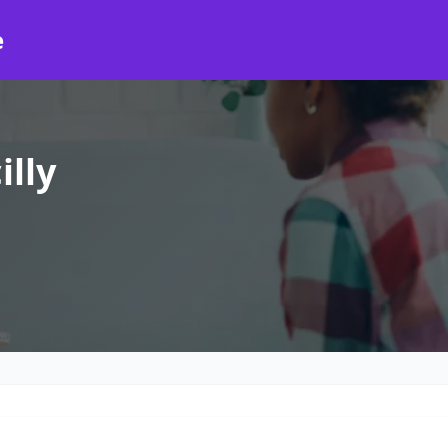
e
illy