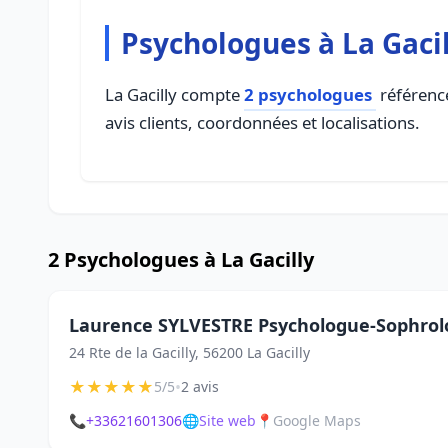
Psychologues à La Gacil
La Gacilly compte
2 psychologues
référencé
avis clients, coordonnées et localisations.
2 Psychologues à La Gacilly
Laurence SYLVESTRE Psychologue-Sophro
24 Rte de la Gacilly, 56200 La Gacilly
★
★
★
★
★
•
5/5
2 avis
📞
+33621601306
🌐
Site web
📍
Google Maps