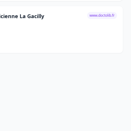
cienne La Gacilly
www.doctolib.fr