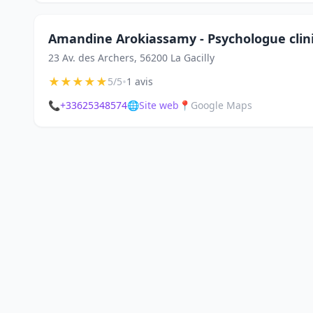
Amandine Arokiassamy - Psychologue clini
23 Av. des Archers, 56200 La Gacilly
★
★
★
★
★
•
5/5
1 avis
📞
+33625348574
🌐
Site web
📍
Google Maps