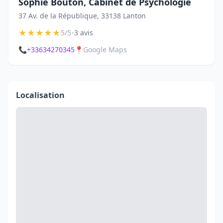
Sophie Bouton, Cabinet de Psychologie
37 Av. de la République, 33138 Lanton
★
★
★
★
★
•
5/5
3 avis
📞
+33634270345
📍
Google Maps
Localisation