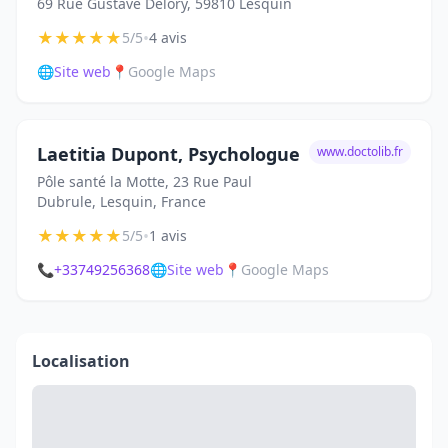
69 Rue Gustave Delory, 59810 Lesquin
★
★
★
★
★
•
5/5
4 avis
🌐
Site web
📍
Google Maps
Laetitia Dupont, Psychologue
www.doctolib.fr
Pôle santé la Motte, 23 Rue Paul
Dubrule, Lesquin, France
★
★
★
★
★
•
5/5
1 avis
📞
+33749256368
🌐
Site web
📍
Google Maps
Localisation