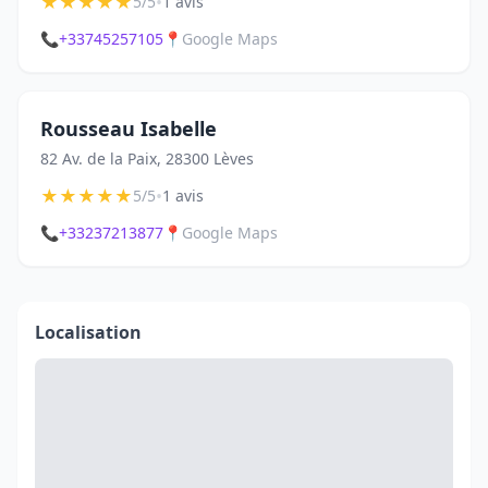
★
★
★
★
★
•
5/5
1 avis
📞
+33745257105
📍
Google Maps
Rousseau Isabelle
82 Av. de la Paix, 28300 Lèves
★
★
★
★
★
•
5/5
1 avis
📞
+33237213877
📍
Google Maps
Localisation