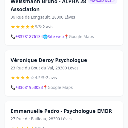
Weissmann Bruno - ALPHA 28
www.alpha28.fr
Association
36 Rue de Longsault, 28300 Lèves
★
★
★
★
★
•
5/5
2 avis
📞
+33781876134
🌐
Site web
📍
Google Maps
Véronique Deroy Psychologue
23 Rue du Bout du Val, 28300 Lèves
★
★
★
★
☆
•
4.5/5
2 avis
📞
+33681953083
📍
Google Maps
Emmanuelle Pedro - Psychologue EMDR
27 Rue de Bailleau, 28300 Lèves