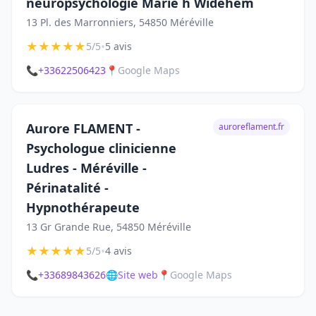
neuropsychologie Marie h Widehem
13 Pl. des Marronniers, 54850 Méréville
★
★
★
★
★
•
5/5
5 avis
📞
+33622506423
📍
Google Maps
Aurore FLAMENT -
auroreflament.fr
Psychologue clinicienne
Ludres - Méréville -
Périnatalité -
Hypnothérapeute
13 Gr Grande Rue, 54850 Méréville
★
★
★
★
★
•
5/5
4 avis
📞
+33689843626
🌐
Site web
📍
Google Maps