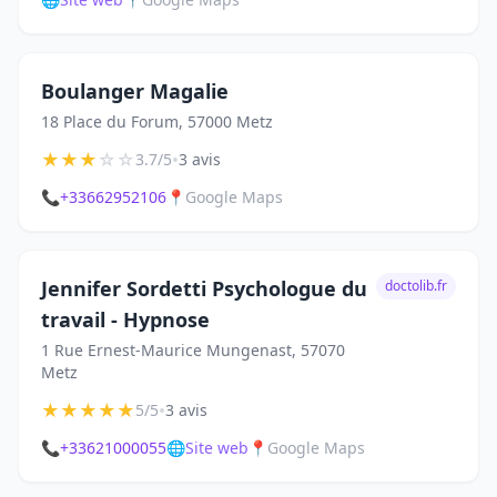
Boulanger Magalie
18 Place du Forum, 57000 Metz
★
★
★
☆
☆
•
3.7/5
3 avis
📞
+33662952106
📍
Google Maps
Jennifer Sordetti Psychologue du
doctolib.fr
travail - Hypnose
1 Rue Ernest-Maurice Mungenast, 57070
Metz
★
★
★
★
★
•
5/5
3 avis
📞
+33621000055
🌐
Site web
📍
Google Maps