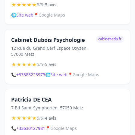
★
★
★
★
★
•
5/5
5 avis
🌐
Site web
📍
Google Maps
Cabinet Dubois Psychologie
cabinet-cdp.fr
12 Rue du Grand Cerf Espace Oxyzen,
57000 Metz
★
★
★
★
★
•
5/5
5 avis
📞
+33383223975
🌐
Site web
📍
Google Maps
Patricia DE CEA
7 Bd Saint-Symphorien, 57050 Metz
★
★
★
★
★
•
5/5
4 avis
📞
+33630127981
📍
Google Maps