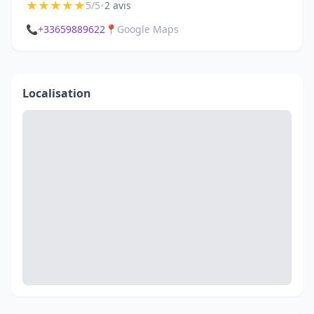
★
★
★
★
★
•
5/5
2 avis
📞
+33659889622
📍
Google Maps
Localisation