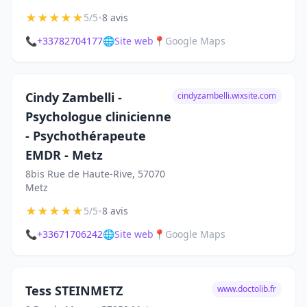
★
★
★
★
★
•
5/5
8 avis
📞
+33782704177
🌐
Site web
📍
Google Maps
Cindy Zambelli -
cindyzambelli.wixsite.com
Psychologue clinicienne
- Psychothérapeute
EMDR - Metz
8bis Rue de Haute-Rive, 57070
Metz
★
★
★
★
★
•
5/5
8 avis
📞
+33671706242
🌐
Site web
📍
Google Maps
Tess STEINMETZ
www.doctolib.fr