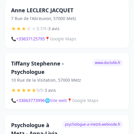
Anne LECLERC JACQUET
7 Rue de l'Abreuvoir, 57000 Metz
★
★
★
☆
☆
•
3.7/5
3 avis
📞
+33637125795
📍
Google Maps
Tiffany Stephenne -
www.doctolib.fr
Psychologue
10 Rue de la Visitation, 57000 Metz
★
★
★
★
★
•
5/5
3 avis
📞
+33663773996
🌐
Site web
📍
Google Maps
Psychologue à
psychologue-a-metz6.webnode.fr
Metz - Anna-Livia