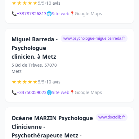
★
★
★
★
★
•
5/5
10 avis
📞
+33787326813
🌐
Site web
📍
Google Maps
Miguel Barreda -
www.psychologue-miguelbarreda.fr
Psychologue
clinicien, à Metz
5 Bd de Trèves, 57070
Metz
★
★
★
★
★
•
5/5
10 avis
📞
+33750059023
🌐
Site web
📍
Google Maps
Océane MARZIN Psychologue
www.doctolib.fr
Clinicienne -
Psychothérapeute Metz -