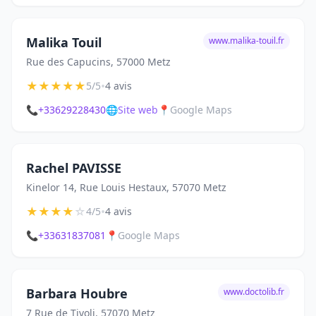
Malika Touil
www.malika-touil.fr
Rue des Capucins, 57000 Metz
★
★
★
★
★
•
5/5
4 avis
📞
+33629228430
🌐
Site web
📍
Google Maps
Rachel PAVISSE
Kinelor 14, Rue Louis Hestaux, 57070 Metz
★
★
★
★
☆
•
4/5
4 avis
📞
+33631837081
📍
Google Maps
Barbara Houbre
www.doctolib.fr
7 Rue de Tivoli, 57070 Metz