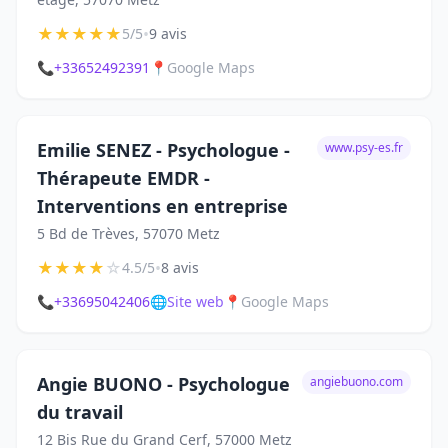
★
★
★
★
★
•
5/5
9 avis
📞
+33652492391
📍
Google Maps
Emilie SENEZ - Psychologue -
www.psy-es.fr
Thérapeute EMDR -
Interventions en entreprise
5 Bd de Trèves, 57070 Metz
★
★
★
★
☆
•
4.5/5
8 avis
📞
+33695042406
🌐
Site web
📍
Google Maps
Angie BUONO - Psychologue
angiebuono.com
du travail
12 Bis Rue du Grand Cerf, 57000 Metz