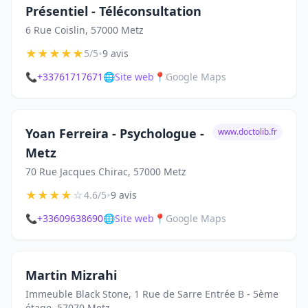
Présentiel - Téléconsultation
6 Rue Coislin, 57000 Metz
★
★
★
★
★
•
5/5
9 avis
📞
+33761717671
🌐
Site web
📍
Google Maps
Yoan Ferreira - Psychologue -
www.doctolib.fr
Metz
70 Rue Jacques Chirac, 57000 Metz
★
★
★
★
☆
•
4.6/5
9 avis
📞
+33609638690
🌐
Site web
📍
Google Maps
Martin Mizrahi
Immeuble Black Stone, 1 Rue de Sarre Entrée B - 5ème
étage, 57070 Metz