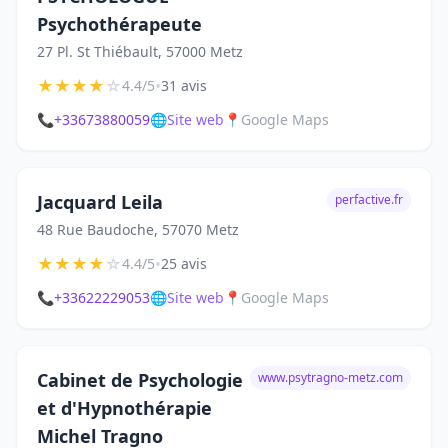
Psychothérapeute
27 Pl. St Thiébault, 57000 Metz
★
★
★
★
☆
•
4.4/5
31 avis
📞
+33673880059
🌐
Site web
📍
Google Maps
Jacquard Leila
perfactive.fr
48 Rue Baudoche, 57070 Metz
★
★
★
★
☆
•
4.4/5
25 avis
📞
+33622229053
🌐
Site web
📍
Google Maps
Cabinet de Psychologie
www.psytragno-metz.com
et d'Hypnothérapie
Michel Tragno