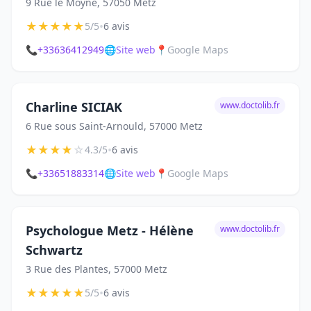
9 Rue le Moyne, 57050 Metz
★
★
★
★
★
•
5/5
6 avis
📞
+33636412949
🌐
Site web
📍
Google Maps
Charline SICIAK
www.doctolib.fr
6 Rue sous Saint-Arnould, 57000 Metz
★
★
★
★
☆
•
4.3/5
6 avis
📞
+33651883314
🌐
Site web
📍
Google Maps
Psychologue Metz - Hélène
www.doctolib.fr
Schwartz
3 Rue des Plantes, 57000 Metz
★
★
★
★
★
•
5/5
6 avis