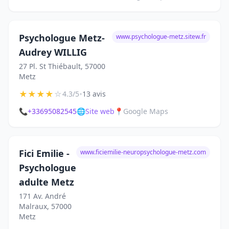
Psychologue Metz-
www.psychologue-metz.sitew.fr
Audrey WILLIG
27 Pl. St Thiébault, 57000
Metz
★
★
★
★
☆
•
4.3/5
13 avis
📞
+33695082545
🌐
Site web
📍
Google Maps
Fici Emilie -
www.ficiemilie-neuropsychologue-metz.com
Psychologue
adulte Metz
171 Av. André
Malraux, 57000
Metz