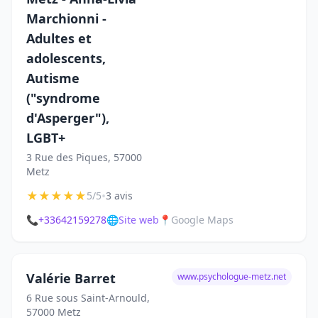
Marchionni -
Adultes et
adolescents,
Autisme
("syndrome
d'Asperger"),
LGBT+
3 Rue des Piques, 57000
Metz
★
★
★
★
★
•
5/5
3 avis
📞
+33642159278
🌐
Site web
📍
Google Maps
Valérie Barret
www.psychologue-metz.net
6 Rue sous Saint-Arnould,
57000 Metz