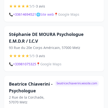
★
★
★
★
★
•
5/5
3 avis
📞
+33614694521
🌐
Site web
📍
Google Maps
Stéphanie DE MOURA Psychologue
E.M.D.R / I.C.V
93 Rue du 20e Corps Américain, 57000 Metz
★
★
★
★
★
•
5/5
3 avis
📞
+33981075325
📍
Google Maps
Beatrice Chiaverini -
beatricechiaverini.wixsite.com
Psychologue
2 Rue de la Corchade,
57070 Metz