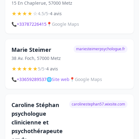
15 En Chaplerue, 57000 Metz
★
★
★
★
☆
•
4.5/5
4 avis
📞
+33787226415
📍
Google Maps
Marie Steimer
mariesteimerpsychologue.fr
38 Av. Foch, 57000 Metz
★
★
★
★
★
•
5/5
4 avis
📞
+33659289537
🌐
Site web
📍
Google Maps
Caroline Stéphan
carolinestephan57.wixsite.com
psychologue
clinicienne et
psychothérapeute