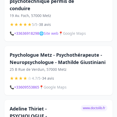
psychotechnique permis de
conduire
19 Av. Foch, 57000 Metz
★
★
★
★
★
•
5/5
38 avis
📞
+33636918298
🌐
Site web
📍
Google Maps
Psychologue Metz - Psychothérapeute -
Neuropsychologue - Mathilde Giustiniani
25 B Rue de Verdun, 57000 Metz
★
★
★
★
☆
•
4.7/5
34 avis
📞
+33609553865
📍
Google Maps
Adeline Thiriet -
www.doctolib.fr
PSYCHOLOGUE -