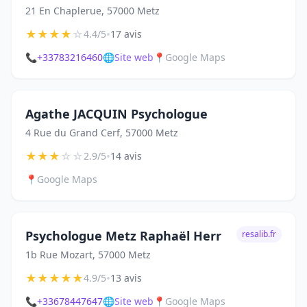
21 En Chaplerue, 57000 Metz
★
★
★
★
☆
•
4.4/5
17 avis
📞
+33783216460
🌐
Site web
📍
Google Maps
Agathe JACQUIN Psychologue
4 Rue du Grand Cerf, 57000 Metz
★
★
★
☆
☆
•
2.9/5
14 avis
📍
Google Maps
Psychologue Metz Raphaël Herr
resalib.fr
1b Rue Mozart, 57000 Metz
★
★
★
★
★
•
4.9/5
13 avis
📞
+33678447647
🌐
Site web
📍
Google Maps