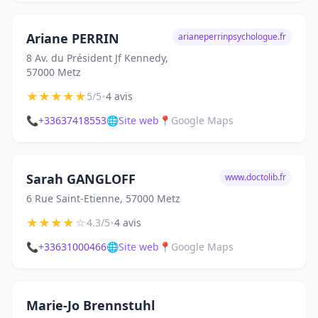
Ariane PERRIN
arianeperrinpsychologue.fr
8 Av. du Président Jf Kennedy,
57000 Metz
★
★
★
★
★
•
5/5
4 avis
📞
+33637418553
🌐
Site web
📍
Google Maps
Sarah GANGLOFF
www.doctolib.fr
6 Rue Saint-Etienne, 57000 Metz
★
★
★
★
☆
•
4.3/5
4 avis
📞
+33631000466
🌐
Site web
📍
Google Maps
Marie-Jo Brennstuhl