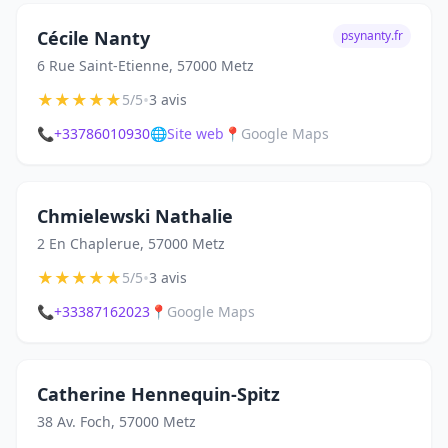
Cécile Nanty
psynanty.fr
6 Rue Saint-Etienne, 57000 Metz
★
★
★
★
★
•
5/5
3 avis
📞
+33786010930
🌐
Site web
📍
Google Maps
Chmielewski Nathalie
2 En Chaplerue, 57000 Metz
★
★
★
★
★
•
5/5
3 avis
📞
+33387162023
📍
Google Maps
Catherine Hennequin-Spitz
38 Av. Foch, 57000 Metz