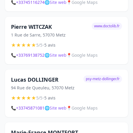
📞
+33745116274
🌐
Site web
📍
Google Maps
Pierre WITCZAK
www.doctolib.fr
1 Rue de Sarre, 57070 Metz
★
★
★
★
★
•
5/5
5 avis
📞
+33769138752
🌐
Site web
📍
Google Maps
Lucas DOLLINGER
psy-metz-dollinger.fr
94 Rue de Queuleu, 57070 Metz
★
★
★
★
★
•
5/5
5 avis
📞
+33745871081
🌐
Site web
📍
Google Maps
Marie-France MONTFORT