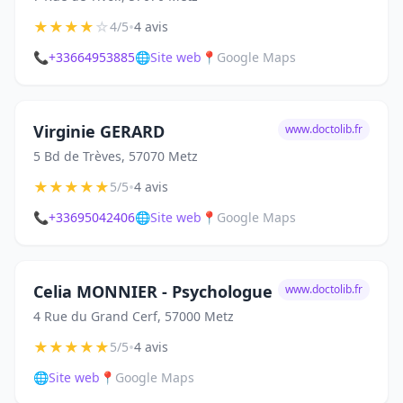
★
★
★
★
☆
•
4/5
4 avis
📞
+33664953885
🌐
Site web
📍
Google Maps
Virginie GERARD
www.doctolib.fr
5 Bd de Trèves, 57070 Metz
★
★
★
★
★
•
5/5
4 avis
📞
+33695042406
🌐
Site web
📍
Google Maps
Celia MONNIER - Psychologue
www.doctolib.fr
4 Rue du Grand Cerf, 57000 Metz
★
★
★
★
★
•
5/5
4 avis
🌐
Site web
📍
Google Maps