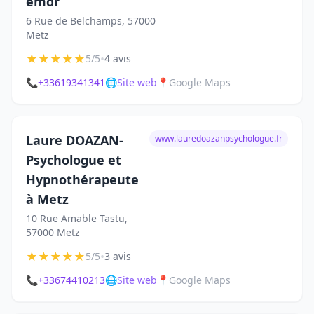
emdr
6 Rue de Belchamps, 57000
Metz
★
★
★
★
★
•
5/5
4 avis
📞
+33619341341
🌐
Site web
📍
Google Maps
Laure DOAZAN-
www.lauredoazanpsychologue.fr
Psychologue et
Hypnothérapeute
à Metz
10 Rue Amable Tastu,
57000 Metz
★
★
★
★
★
•
5/5
3 avis
📞
+33674410213
🌐
Site web
📍
Google Maps