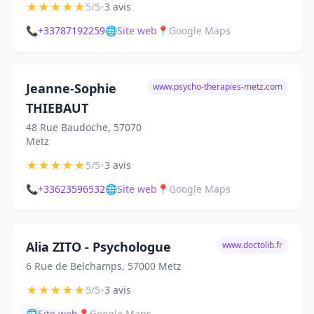
★
★
★
★
★
•
5/5
3 avis
📞
+33787192259
🌐
Site web
📍
Google Maps
Jeanne-Sophie
www.psycho-therapies-metz.com
THIEBAUT
48 Rue Baudoche, 57070
Metz
★
★
★
★
★
•
5/5
3 avis
📞
+33623596532
🌐
Site web
📍
Google Maps
Alia ZITO - Psychologue
www.doctolib.fr
6 Rue de Belchamps, 57000 Metz
★
★
★
★
★
•
5/5
3 avis
🌐
Site web
📍
Google Maps