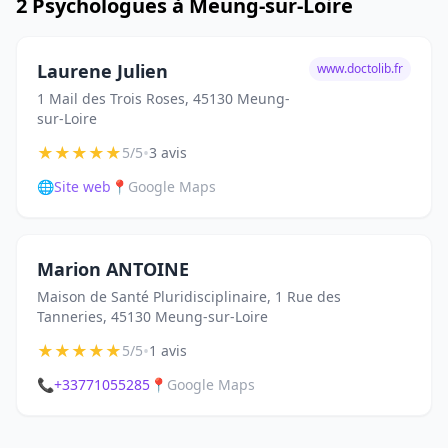
2 Psychologues à Meung-sur-Loire
Laurene Julien
www.doctolib.fr
1 Mail des Trois Roses, 45130 Meung-
sur-Loire
★
★
★
★
★
•
5/5
3 avis
🌐
Site web
📍
Google Maps
Marion ANTOINE
Maison de Santé Pluridisciplinaire, 1 Rue des
Tanneries, 45130 Meung-sur-Loire
★
★
★
★
★
•
5/5
1 avis
📞
+33771055285
📍
Google Maps